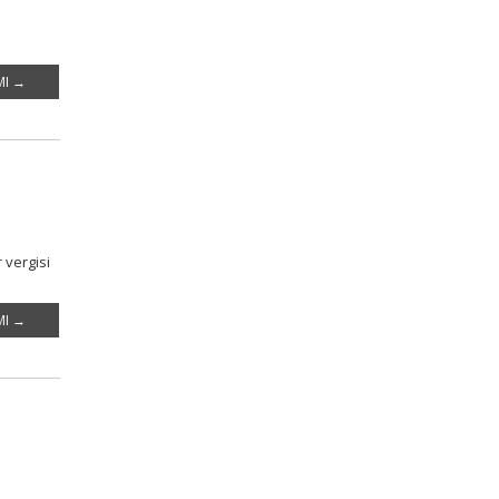
MI →
 vergisi
MI →