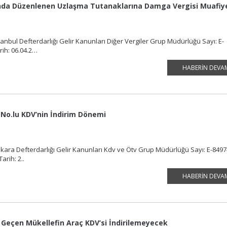
da Düzenlenen Uzlaşma Tutanaklarına Damga Vergisi Muafiy
anbul Defterdarlığı Gelir Kanunları Diğer Vergiler Grup Müdürlüğü Sayı: E-
rih: 06.04.2…
HABERIN DEVA
No.lu KDV’nin İndirim Dönemi
kara Defterdarlığı Gelir Kanunları Kdv ve Ötv Grup Müdürlüğü Sayı: E-849
arih: 2..
HABERIN DEVA
 Geçen Mükellefin Araç KDV’si İndirilemeyecek