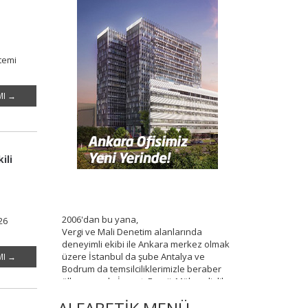
temi
MI →
ili
2006'dan bu yana,
26
Vergi ve Mali Denetim alanlarında
deneyimli ekibi ile Ankara merkez olmak
üzere İstanbul da şube Antalya ve
MI →
Bodrum da temsilciliklerimizle beraber
ülke çapında İnşaat, Enerji, Mühendislik,
Basın-Yayın, Turizm, Otomotiv, Liman
Hizmetleri,Ticaret, Sağlık, İmalat ve