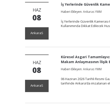
İş Yerlerinde Güvenlik Kam
HAZ
Haberi Ekleyen:
Ankaras YMM
08
İş Yerlerinde Güvenlik Kamerası 
Kullanımında Dikkat Edilecek H
AnkaraS
Küresel Asgari Tamamlayıcı K
HAZ
Makam Anlaşmasının İlişik 
08
Haberi Ekleyen:
Ankaras YMM
06 Haziran 2026 Tarihli Resmi Ga
tarihinde Ankara’da imzalanan 
AnkaraS