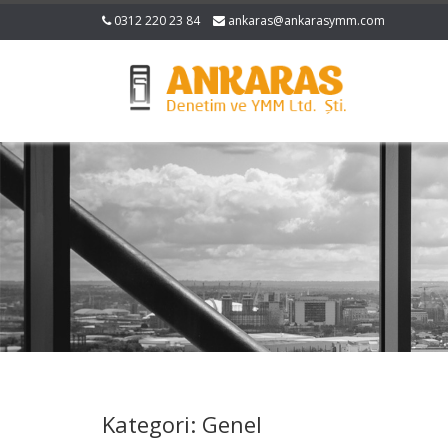
0312 220 23 84
ankaras@ankarasymm.com
Kategori: Genel