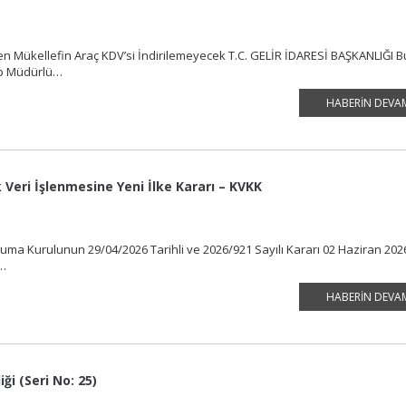
n Mükellefin Araç KDV’si İndirilemeyecek T.C. GELİR İDARESİ BAŞKANLIĞI 
rup Müdürlü…
HABERIN DEVA
Veri İşlenmesine Yeni İlke Kararı – KVKK
oruma Kurulunun 29/04/2026 Tarihli ve 2026/921 Sayılı Kararı 02 Haziran 2026
el…
HABERIN DEVA
ği (Seri No: 25)