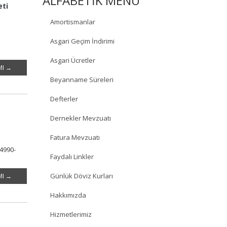
ALFABETİK MENÜ
Hizmet Sektörlerinde yerli ve yabancı
eti
müşterilerimize hizmet vermekteyiz.
Amortismanlar
Asgari Geçim İndirimi
Asgari Ücretler
MI →
Beyanname Süreleri
Defterler
Dernekler Mevzuatı
Fatura Mevzuatı
74990-
Faydalı Linkler
Günlük Döviz Kurları
MI →
Hakkımızda
Hizmetlerimiz