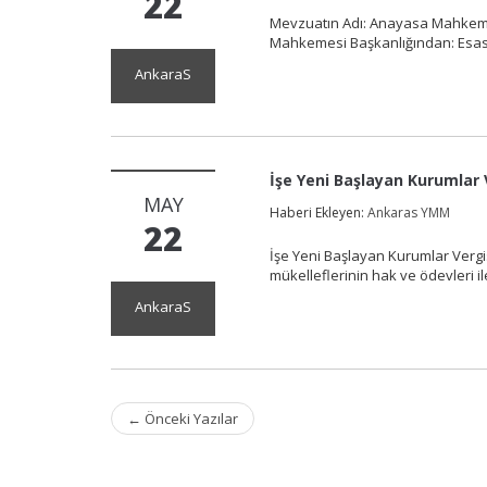
22
Mevzuatın Adı: Anayasa Mahkemesi
Mahkemesi Başkanlığından: Esas
AnkaraS
İşe Yeni Başlayan Kurumlar 
MAY
Haberi Ekleyen:
Ankaras YMM
22
İşe Yeni Başlayan Kurumlar Vergi
mükelleflerinin hak ve ödevleri 
AnkaraS
Post
←
Önceki Yazılar
navigation