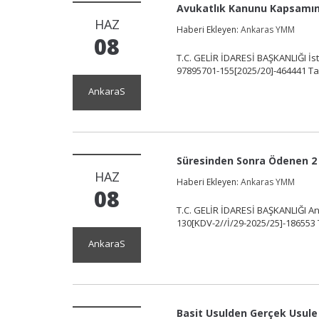
Avukatlık Kanunu Kapsamın
HAZ
Haberi Ekleyen:
Ankaras YMM
08
T.C. GELİR İDARESİ BAŞKANLIĞI İst
97895701-155[2025/20]-464441 Ta
AnkaraS
Süresinden Sonra Ödenen 2 
HAZ
Haberi Ekleyen:
Ankaras YMM
08
T.C. GELİR İDARESİ BAŞKANLIĞI An
130[KDV-2//İ/29-2025/25]-186553 T
AnkaraS
Basit Usulden Gerçek Usule