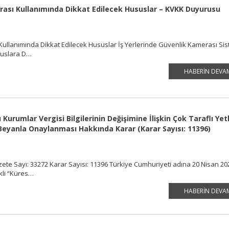
erası Kullanımında Dikkat Edilecek Hususlar – KVKK Duyurusu
Kullanımında Dikkat Edilecek Hususlar İş Yerlerinde Güvenlik Kamerası Sis
ususlara D…
HABERIN DEVA
urumlar Vergisi Bilgilerinin Değişimine İlişkin Çok Taraflı Yetk
Beyanla Onaylanması Hakkında Karar (Karar Sayısı: 11396)
zete Sayı: 33272 Karar Sayısı: 11396 Türkiye Cumhuriyeti adına 20 Nisan 20
ekli “Küres…
HABERIN DEVA