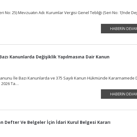
ri No: 25) Mevzuatın Adı: Kurumlar Vergisi Genel Tebliği (Seri No: 1)’nde Değ
…
HABERIN DEVA
Bazı Kanunlarda Değişiklik Yapılmasına Dair Kanun
 Kanunu İle Bazı Kanunlarda ve 375 Sayılı Kanun Hükmünde Kararnamede D
ıs 2026 Ta…
HABERIN DEVA
Defter Ve Belgeler İçin İdari Kurul Belgesi Kararı