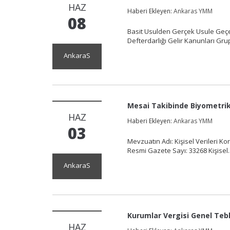
HAZ
Haberi Ekleyen:
Ankaras YMM
08
Basit Usulden Gerçek Usule Geçe
Defterdarlığı Gelir Kanunları G
AnkaraS
Mesai Takibinde Biyometrik 
HAZ
Haberi Ekleyen:
Ankaras YMM
03
Mevzuatın Adı: Kişisel Verileri K
Resmi Gazete Sayı: 33268 Kişis
AnkaraS
Kurumlar Vergisi Genel Tebli
HAZ